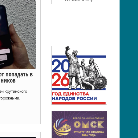
т попадать в
нников
ей Крутинского
торожными.