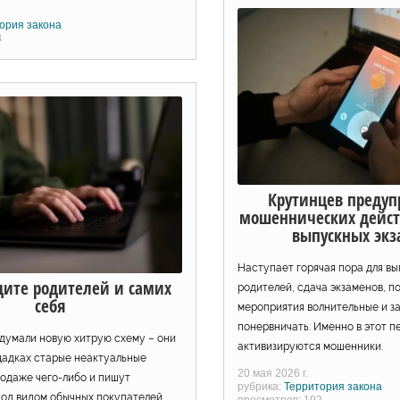
ория закона
8
Крутинцев предуп
мошеннических дейст
выпускных экз
Наступает горячая пора для вы
дите родителей и самих
родителей, сдача экзаменов, п
себя
мероприятия волнительные и з
понервничать. Именно в этот п
умали новую хитрую схему – они
активизируются мошенники.
щадках старые неактуальные
20 мая 2026 г.
родаже чего-либо и пишут
рубрика:
Территория закона
под видом обычных покупателей.
просмотров: 192