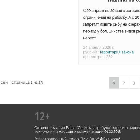
С 20 апреля по 20 мая в регион
ограничения на рыбалку. А с 25
запретят ловить рыбу на озерах
период у большинства видов р
нерест.
24 апреля 2026 г.
рубрика:
Территория закона
просмотров: 252
исей страница 1 из 23
1
2
3
12+
Сетевое издание Ваша "Сельская трибуна" зарегистриров
технологий и массовых коммуникаций 01.02.2018
Регистрационный номер СМИ Эл № ФС77-72298