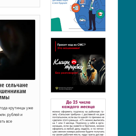
не сельчане
ошенникам
уммы
 года крутинцы уже
лн. рублей и
ать все