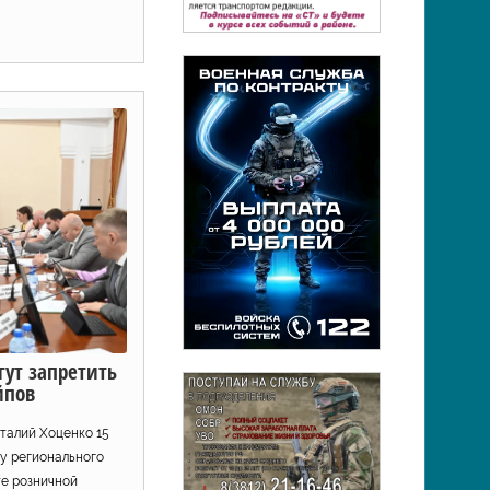
гут запретить
йпов
талий Хоценко 15
ку регионального
те розничной