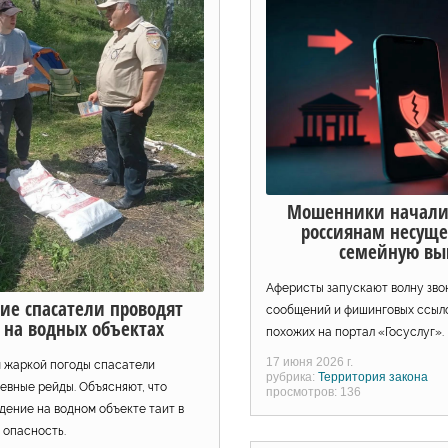
Мошенники начали
россиянам несущ
семейную вы
Аферисты запускают волну зво
ие спасатели проводят
сообщений и фишинговых ссыло
 на водных объектах
похожих на портал «Госуслуг».
17 июня 2026 г.
 жаркой погоды спасатели
рубрика:
Территория закона
евные рейды. Объясняют, что
просмотров: 136
дение на водном объекте таит в
 опасность.