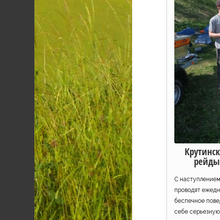
Крутинск
рейды
С наступлением
проводят ежедн
беспечное пове
себе серьезную