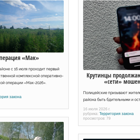
перация «Мак»
айоне с 16 июля проходит первый
Крутинцы продолжаю
твенной комплексной оперативно-
«сети» моше
ой операции «Мак-2026».
Полицейские призывают жител
ория закона
района быть бдительными и ос
16 июля 2026 г.
рубрика:
Территория закона
просмотров: 79