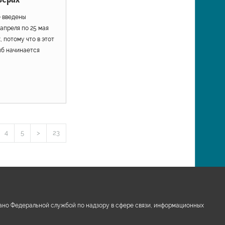
е введены
 апреля по 25 мая
, потому что в этот
ыб начинается
4
5
>
23
ано Федеральной службой по надзору в сфере связи, информационных