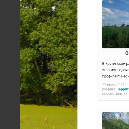
О
В Крутинском р
этап межведомс
профилактическ
27 июля 2026 г.
рубрика:
Террит
просмотров: 77