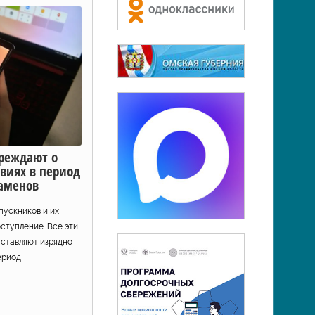
реждают о
виях в период
аменов
пускников и их
оступление. Все эти
аставляют изрядно
ериод