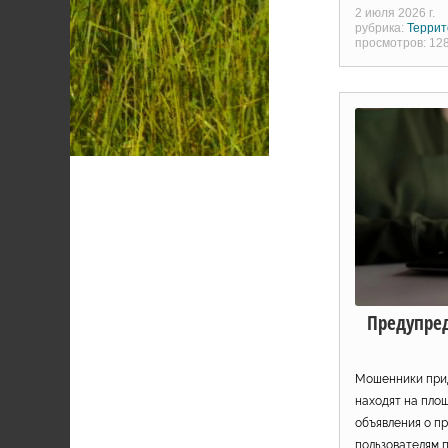
2 июля 2026 г.
рубрика:
Террит
просмотров: 12
Предупре
Мошенники прид
находят на пло
объявления о п
пользователям 