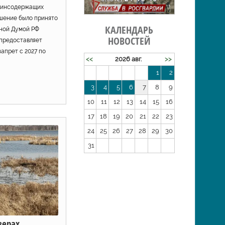
отинсодержащих
ешение было принято
КАЛЕНДАРЬ
нной Думой РФ
НОВОСТЕЙ
 предоставляет
запрет с 2027 по
<<
2026 авг.
>>
1
2
3
4
5
6
7
8
9
10
11
12
13
14
15
16
17
18
19
20
21
22
23
24
25
26
27
28
29
30
31
зерах