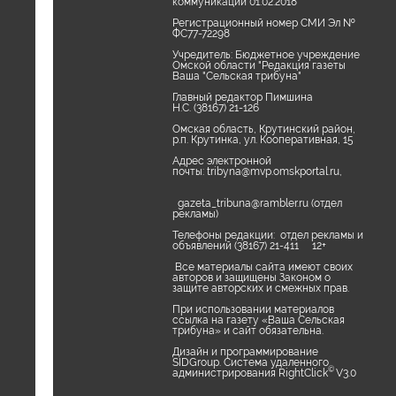
коммуникаций 01.02.2018
Регистрационный номер СМИ Эл №
ФС77-72298
Учредитель: Бюджетное учреждение
Омской области "Редакция газеты
Ваша "Сельская трибуна"
Главный редактор Пимшина
Н.С. (38167) 21-126
Омская область, Крутинский район,
р.п. Крутинка, ул. Кооперативная, 15
Адрес электронной
почты:
tribyna@mvp.omskportal.ru
,
gazeta_tribuna@rambler.ru
(отдел
рекламы)
Телефоны редакции: отдел рекламы и
объявлений (38167) 21-411 12+
Все материалы сайта имеют своих
авторов и защищены Законом о
защите авторских и смежных прав.
При использовании материалов
ссылка на газету «Ваша Сельская
трибуна» и сайт обязательна.
Дизайн и программирование
SIDGroup. Cистема удаленного
©
администрирования RightClick
V3.0