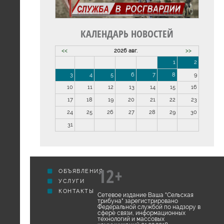
КАЛЕНДАРЬ НОВОСТЕЙ
<<
2026 авг.
>>
1
2
3
4
5
6
7
8
9
10
11
12
13
14
15
16
17
18
19
20
21
22
23
24
25
26
27
28
29
30
31
12+
ОБЪЯВЛЕНИЯ
УСЛУГИ
КОНТАКТЫ
Сетевое издание Ваша "Сельская
трибуна" зарегистрировано
Федеральной службой по надзору в
сфере связи, информационных
технологий и массовых