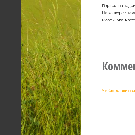
Борисовна надои
На конкурсе так
Мартынова, маст
Комме
Чтобы оставить с