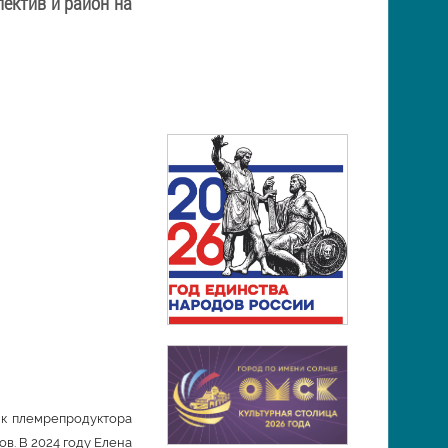
лектив и район на
ик племрепродуктора
ов. В 2024 году Елена