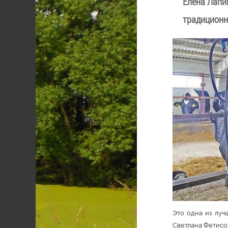
Елена Лапи
традиционн
Это одна из луч
Светлана Фетисов