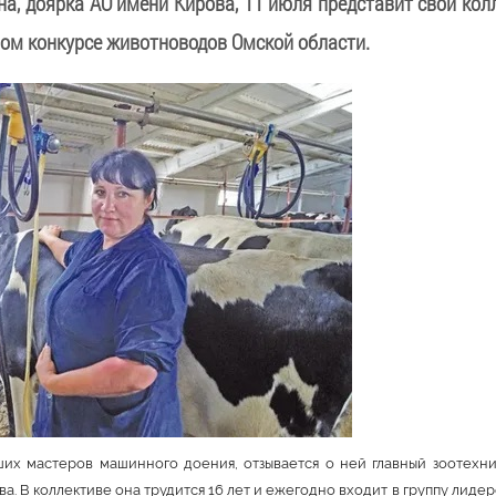
на, доярка АО имени Кирова, 11 июля представит свой кол
ом конкурсе животноводов Омской области.
ших мастеров машинного доения, отзывается о ней главный зоотехн
а. В коллективе она трудится 16 лет и ежегодно входит в группу лидер