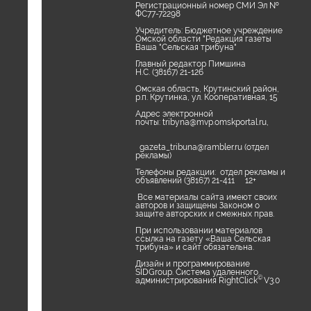
Регистрационный номер СМИ Эл №
ФС77-72298
Учредитель: Бюджетное учреждение
Омской области "Редакция газеты
Ваша "Сельская трибуна"
Главный редактор Пимшина
Н.С. (38167) 21-126
Омская область, Крутинский район,
р.п. Крутинка, ул. Кооперативная, 15
Адрес электронной
почты:
tribyna@mvp.omskportal.ru
,
gazeta_tribuna@rambler.ru
(отдел
рекламы)
Телефоны редакции: отдел рекламы и
объявлений (38167) 21-411 12+
Все материалы сайта имеют своих
авторов и защищены Законом о
защите авторских и смежных прав.
При использовании материалов
ссылка на газету «Ваша Сельская
трибуна» и сайт обязательна.
Дизайн и программирование
SIDGroup. Cистема удаленного
©
администрирования RightClick
V3.0