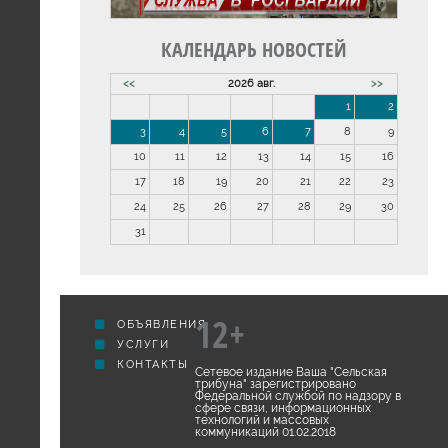
КАЛЕНДАРЬ НОВОСТЕЙ
<<
2026 авг.
>>
1
2
3
4
5
6
7
8
9
10
11
12
13
14
15
16
17
18
19
20
21
22
23
24
25
26
27
28
29
30
31
12+
ОБЪЯВЛЕНИЯ
УСЛУГИ
КОНТАКТЫ
Сетевое издание Ваша "Сельская
трибуна" зарегистрировано
Федеральной службой по надзору в
сфере связи, информационных
технологий и массовых
коммуникаций 01.02.2018