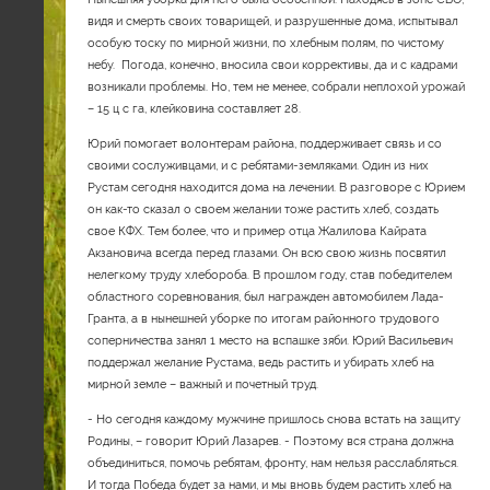
видя и смерть своих товарищей, и разрушенные дома, испытывал
особую тоску по мирной жизни, по хлебным полям, по чистому
небу. Погода, конечно, вносила свои коррективы, да и с кадрами
возникали проблемы. Но, тем не менее, собрали неплохой урожай
– 15 ц с га, клейковина составляет 28.
Юрий помогает волонтерам района, поддерживает связь и со
своими сослуживцами, и с ребятами-земляками. Один из них
Рустам сегодня находится дома на лечении. В разговоре с Юрием
он как-то сказал о своем желании тоже растить хлеб, создать
свое КФХ. Тем более, что и пример отца Жалилова Кайрата
Акзановича всегда перед глазами. Он всю свою жизнь посвятил
нелегкому труду хлебороба. В прошлом году, став победителем
областного соревнования, был награжден автомобилем Лада-
Гранта, а в нынешней уборке по итогам районного трудового
соперничества занял 1 место на вспашке зяби. Юрий Васильевич
поддержал желание Рустама, ведь растить и убирать хлеб на
мирной земле – важный и почетный труд.
- Но сегодня каждому мужчине пришлось снова встать на защиту
Родины, – говорит Юрий Лазарев. - Поэтому вся страна должна
объединиться, помочь ребятам, фронту, нам нельзя расслабляться.
И тогда Победа будет за нами, и мы вновь будем растить хлеб на