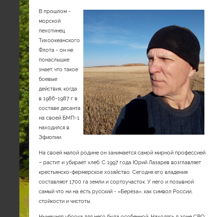
В прошлом -
морской
пехотинец
Тихоокеанского
Флота - он не
понаслышке
знает, что такое
боевые
действия, когда
в 1986-1987 г в
составе десанта
на своей БМП-1
находился в
Эфиопии.
На своей малой родине он занимается самой мирной профессией
– растит и убирает хлеб. С 1997 года Юрий Лазарев возглавляет
крестьянско-фермерское хозяйство. Сегодня его владения
составляют 1700 га земли и сортоучасток. У него и позывной
самый что ни на есть русский - «Береза», как символ России,
стойкости и чистоты.
Нынешняя уборка для него была особенной. Находясь в зоне СВО,