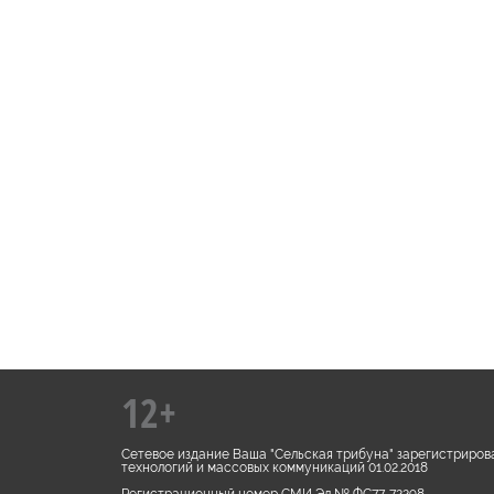
12+
Сетевое издание Ваша "Сельская трибуна" зарегистриров
технологий и массовых коммуникаций 01.02.2018
Регистрационный номер СМИ Эл № ФС77-72298