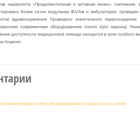
тав нацпроекта «Продолжительная и активная жизнь». Напомним, з
нтировано более сотни модульных ФАПов и амбулаторий, проведен 
ктов здравоохранения. Проведено значительное переоснащение 
ицинским современным оборудованием (около 1500 единиц). Реали
ение доступности медицинской помощи находится в зоне особого в
ча Хоценко.
нтарии
вой комментарий нужно авторизироваться в одной из соц. сетей