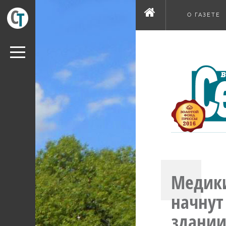
О ГАЗЕТЕ
Медики
начнут
здани