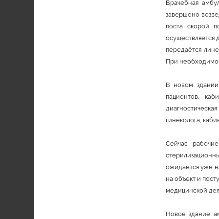
Врачебная амбу
завершено возве
поста скорой 
осуществляется 
передаётся лине
При необходимос
В новом здании
пациентов, каб
диагностическая
гинеколога, каби
Сейчас рабочие
стерилизационны
ожидается уже н
на объект и пос
медицинской деят
Новое здание а