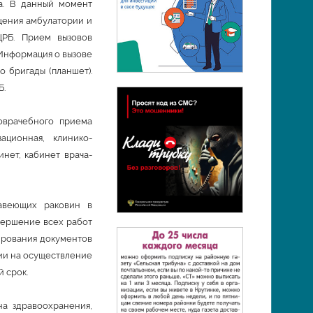
а. В данный момент
щения амбулатории и
РБ. Прием вызовов
Информация о вызове
 бригады (планшет).
Б.
оврачебного приема
ационная, клинико-
нет, кабинет врача-
жавеющих раковин в
авершение всех работ
ирования документов
зии на осуществление
 срок.
а здравоохранения,