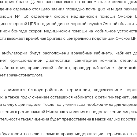
латория более 35 лет располагалась на первом этаже жилого дом
дение отдельно стоящего здания площадью почти 900 кв.м. для разме
помощи № 10 отделения скорой медицинской помощи Омской Ц
диспетчерской ЦРБ от единой диспетчерской службы Омской области. 
йной бригаде скорой медицинской помощи на мобильное устройство
ти выезжает врачебная бригада с центральной подстанции Омской ЦР
 амбулатории будут расположены врачебные кабинеты, кабинет д
инет функциональной диагностики, санитарная комната, стерилиз
 лаборатория, прививочный кабинет, процедурный кабинет, физиокаби
нет врача-стоматолога.
 занимаются благоустройством территории, подключением нер
х, а также подключением оставшихся кабинетов к сети "Интернет". З
а следующей неделе. После получения всех необходимых для лиценз
тупления в региональный Минздрав заявления о предоставлении лицен
ельности такая лицензия будет предоставлена в максимально короткий
мбулатории возвели в рамках прошу модернизации первичного звен