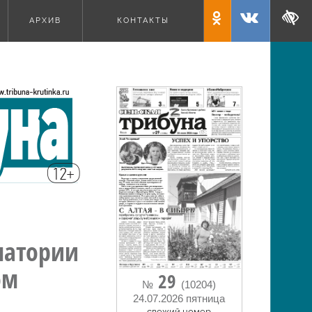
АРХИВ
КОНТАКТЫ
латории
ом
29
№
(10204)
24.07.2026 пятница
cвежий номер