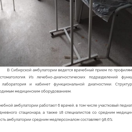
амбулатории ведется врачебный прием по профилям: тер
стоматология. Из лечебно-диагностических подразделений функ
я лаборатория и кабинет функциональной диагностики. Структу
одимым медицинским оборудованием.
ебной амбулатории работают 6 врачей, в том числе участковый педиат
 дневного стационара, а также 18 специалистов со средним медици
сть амбулатории средним медперсоналом составляет 98,6%.