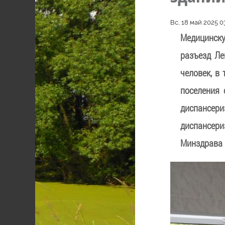
Вс, 18 май 2025 0
Медицинску
разъезд Ле
человек, в
поселения 
диспансери
диспансери
Минздрава 