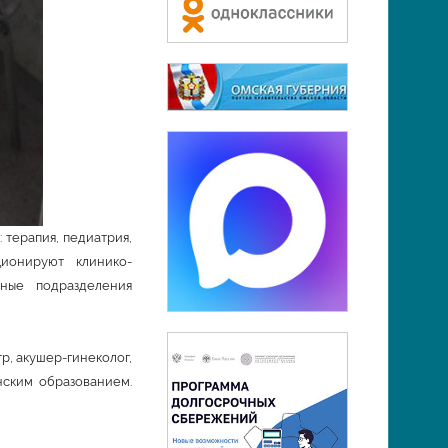
апия, педиатрия,
ционируют клинико-
рные подразделения
р, акушер-гинеколог,
нским образованием.