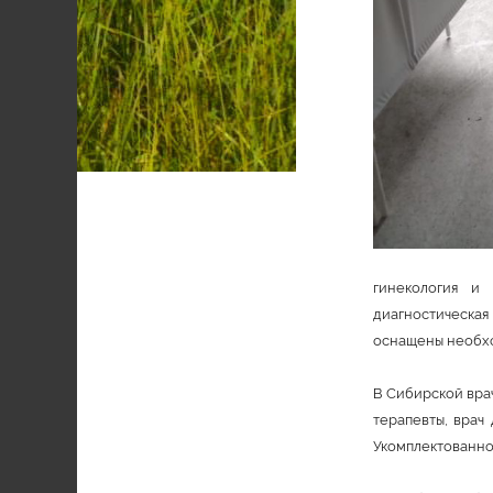
В Сибирской 
гинекология и 
диагностическа
оснащены необх
В Сибирской врач
терапевты, врач
Укомплектованно