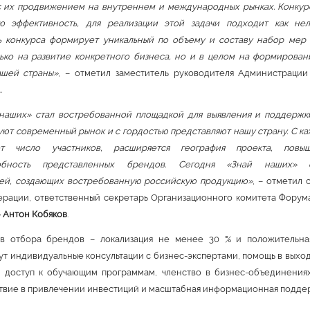
с их продвижением на внутреннем и международных рынках. Конкур
ю эффективность, для реализации этой задачи подходит как нел
ь конкурса формирует уникальный по объему и составу набор мер
ько на развитие конкретного бизнеса, но и в целом на формирован
ашей страны»
, – отметил заместитель руководителя Администраци
.
наших» стал востребованной площадкой для выявления и поддержк
ют современный рынок и с гордостью представляют нашу страну. С к
ет число участников, расширяется география проекта, повы
собность представленных брендов. Сегодня «Знай наших» 
ей, создающих востребованную российскую продукцию»
, – отметил
рации, ответственный секретарь Организационного комитета Форум
»
Антон Кобяков
.
в отбора брендов – локализация не менее 30 % и положительна
т индивидуальные консультации с бизнес-экспертами, помощь в выход
, доступ к обучающим программам, членство в бизнес-объединениях
твие в привлечении инвестиций и масштабная информационная подде