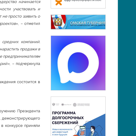
идерство начинается
ности участвовать и
 не просто заявить о
проектов
», – отметил
 средних компаний.
нарастить продажи в
себе предпринимателям
орий»
, – подчеркнула
аждения состоится в
ручению Президента
а, демонстрирующего
 в конкурсе приняли