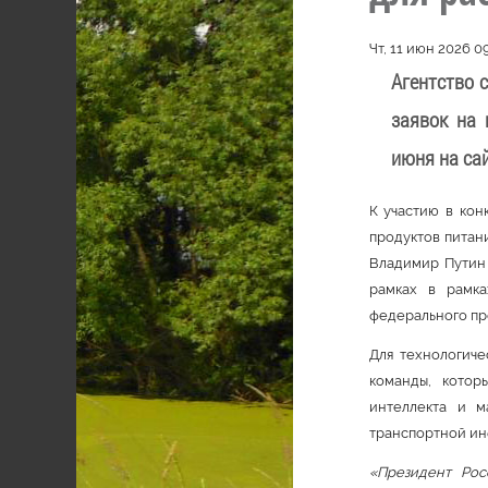
Чт, 11 июн 2026 0
Агентство 
заявок на 
июня на са
К участию в кон
продуктов питан
Владимир Путин 
рамках в рамка
федерального пр
Для технологиче
команды, котор
интеллекта и м
транспортной ин
«Президент Рос