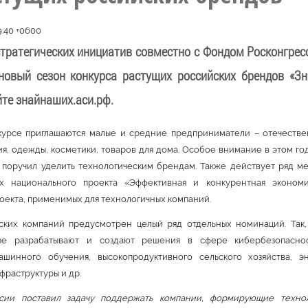
9:40 +0600
стратегических инициатив совместно с Фондом Росконгрес
новый сезон конкурса растущих российских брендов «З
йте знайнаших.аси.рф.
курсе приглашаются малые и средние предприниматели – отечеств
ия, одежды, косметики, товаров для дома. Особое внимание в этом г
поручил уделить технологическим брендам. Также действует ряд 
х национального проекта «Эффективная и конкурентная эконом
оекта, применимых для технологичных компаний.
ских компаний предусмотрен целый ряд отдельных номинаций. Так, 
ые разрабатывают и создают решения в сфере кибербезопаснос
ашинного обучения, высокопродуктивного сельского хозяйства, эн
фраструктуры и др.
сии поставил задачу поддержать компании, формирующие техно