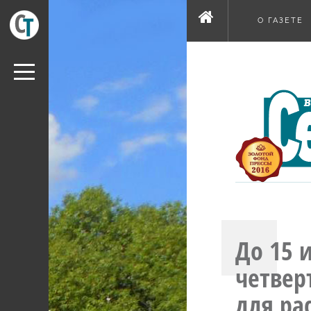
О ГАЗЕТЕ
До 15 
четвер
для ра