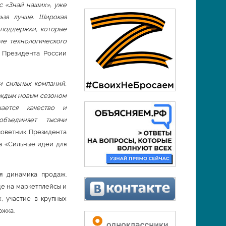
с «Знай наших», уже
ьзя лучше. Широкая
 поддержки, которые
ие технологического
и Президента России
и сильных компаний,
аждым новым сезоном
шается качество и
объединяет тысячи
 советник Президента
а «Сильные идеи для
я динамика продаж.
е на маркетплейсы и
, участие в крупных
ржка.