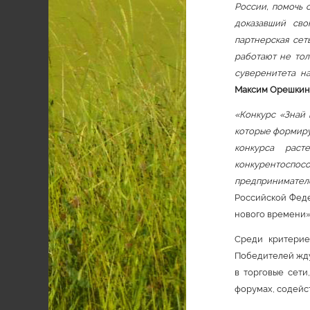
России, помочь 
доказавший сво
партнерская сет
работают не тол
суверенитета н
Максим Орешкин
«Конкурс «Знай 
которые формиру
конкурса раст
конкурентоспо
предпринимател
Российской Феде
нового времени
Среди критерие
Победителей жду
в торговые сети
форумах, содейс