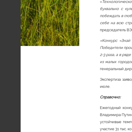
«
Технологическо
буквально с кул
побеждать в глоб
себе на всю стр
председатель В
«Конкурс «Знай
Победители прош
2-3 раза, а в ря
из малых городо
генеральный ди
Экспертиза заяв
июле.
Справочно:
Ежегодный конк
Владимира Путин
устойчивые темп
участие 31 тыс. 