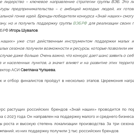
е лидерство – ключевое направление стратегии группы ВЭБ. Это л
ьтуры предпринимательства – с амбиций молодых людей, их готов
альной гонке идей. Бренды-победители конкурса «Знай наших» смогут
ану, но и получить поддержку группы
ВЭБ.РФ
для реализации своих 
ЭБ.РФ
Игорь Шувалов
.
 наших» уже стал действенным инструментом поддержки малых и
лых сезонов получили возможности и ресурсы, которые позволили им 
де случае даже больше. Очень важно, что конкурс дает шанс заявить о 
в и населенных пунктов, а значит влияет и на развитие этих террит
ректор АСИ
Светлана Чупшева.
ок и отбор финалистов пройдут в несколько этапов. Церемония нагр
урс растущих российских брендов «Знай наших» проводится по по
а с 2023 года. Он направлен на поддержку малого и среднего бизнес
ы роста и высокую степень локализации производства. За три сезона
компаний, из них поддержку получили 3 тыс. российских брендов.